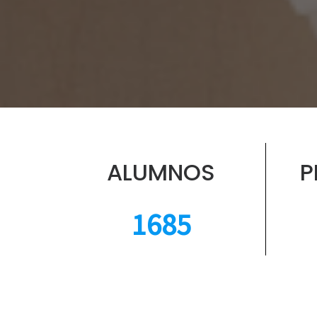
ALUMNOS
P
1685