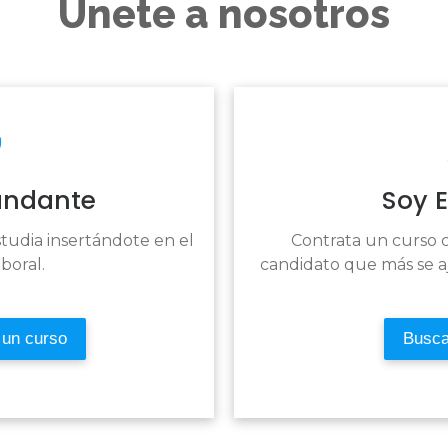
Únete a nosotros
ndante
Soy 
studia insertándote en el
Contrata un curso c
boral.
candidato que más se aj
 un curso
Busca