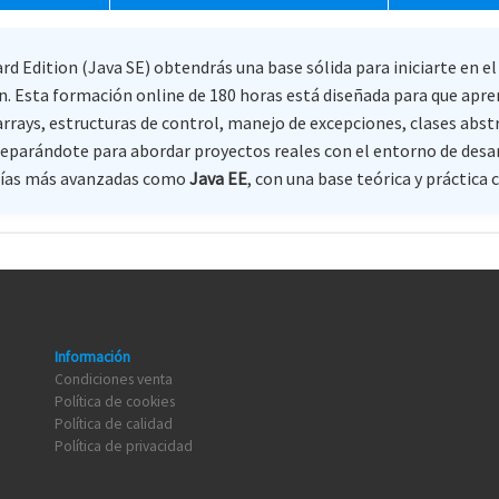
 Edition (Java SE) obtendrás una base sólida para iniciarte en el
. Esta formación online de 180 horas está diseñada para que apre
s, arrays, estructuras de control, manejo de excepciones, clases ab
reparándote para abordar proyectos reales con el entorno de desa
ogías más avanzadas como
Java EE
, con una base teórica y práctic
Información
Condiciones venta
Política de cookies
Política de calidad
Política de privacidad