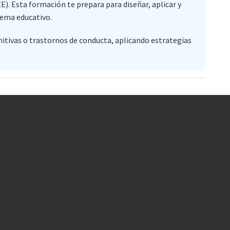
). Esta formación te prepara para diseñar, aplicar y
tema educativo.
nitivas o trastornos de conducta, aplicando estrategias