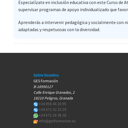
Especialízate en inclusión educativa con este Curso de 
supervisar programas de apoyo individualizado que favor
Aprenderás a intervenir pedagógica y socialmente con niñ
adaptadas y respetuosas con la diversidad.
Sobre Nosotros
GES Formación
B-18990127
Calle Enrique Granados, 2
18210 Peligros, Granada
+34 958 40 20 95
+34 672 32 32 10
+34 672 20 38 38
info@gesformacion.es