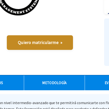
Quiero matricularme »
OS
METODOLOGÍA
EV
 un nivel intermedio-avanzado que te permitirá comunicarte con fl
 temas. Esta formación está diseñada para ayudarte a defender tu