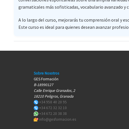
gramaticales más sofisticadas, vocabulario avanzado y 
A lo largo del curso, mejorarás tu comprensión oral y es
Este curso es ideal para quienes desean avanzar profesi
Sobre Nosotros
GES Formación
B-18990127
Calle Enrique Granados, 2
18210 Peligros, Granada
+34 958 40 20 95
+34 672 32 32 10
+34 672 20 38 38
info@gesformacion.es