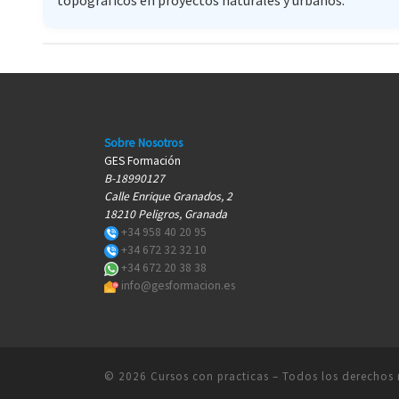
topográficos en proyectos naturales y urbanos.
Sobre Nosotros
GES Formación
B-18990127
Calle Enrique Granados, 2
18210 Peligros, Granada
+34 958 40 20 95
+34 672 32 32 10
+34 672 20 38 38
info@gesformacion.es
© 2026
Cursos con practicas
– Todos los derechos 