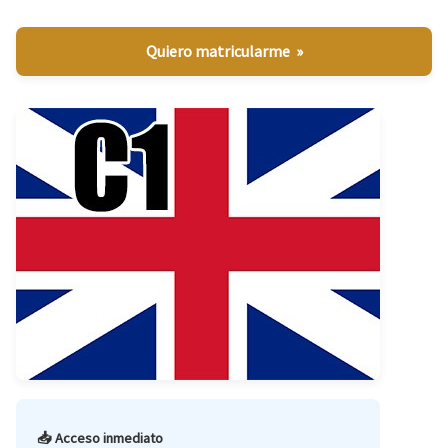
Quiero matricularme »
📥 Acceso inmediato