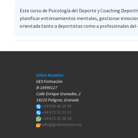
Este curso de Psicología del Deporte y Coaching Deporti
planificar entrenamientos mentales, gestionar emociones,
orientada tanto a deportistas como a profesionales del 
Sobre Nosotros
GES Formación
B-18990127
Calle Enrique Granados, 2
18210 Peligros, Granada
+34 958 40 20 95
+34 672 32 32 10
+34 672 20 38 38
info@gesformacion.es