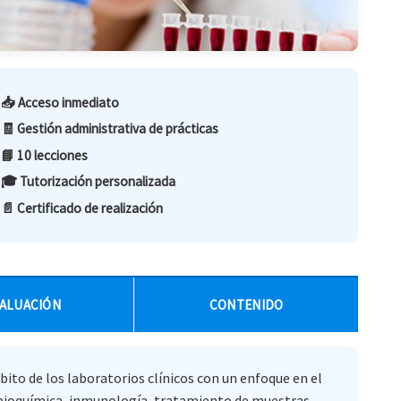
📥 Acceso inmediato
🧾 Gestión administrativa de prácticas
📘 10 lecciones
🎓 Tutorización personalizada
📄 Certificado de realización
ALUACIÓN
CONTENIDO
ito de los laboratorios clínicos con un enfoque en el
n bioquímica, inmunología, tratamiento de muestras,