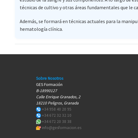
técnicas de cultivo y otras áreas fundamentales que le
Además, se formará en técnicas actuales para la manipul
hematología clínica.
Sobre Nosotros
GES Formación
B-18990127
Calle Enrique Granados, 2
18210 Peligros, Granada
+34 958 40 20 95
+34 672 32 32 10
+34 672 20 38 38
info@gesformacion.es