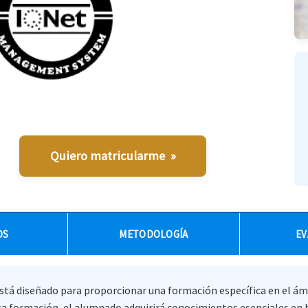
Quiero matricularme »
OS
METODOLOGÍA
EV
está diseñado para proporcionar una formación específica en el ámb
esta formación, el alumnado adquirirá conocimientos esenciales e